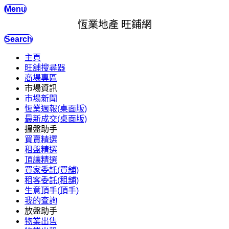
Menu
恆業地產 旺鋪網
Search
主頁
旺舖搜尋器
商場專區
市場資訊
市場新聞
恆業週報(桌面版)
最新成交(桌面版)
搵盤助手
買賣精選
租盤精選
頂讓精選
買家委託(買舖)
租客委託(租舖)
生意頂手(頂手)
我的查詢
放盤助手
物業出售