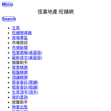
Menu
恆業地產 旺鋪網
Search
主頁
旺舖搜尋器
商場專區
市場資訊
市場新聞
恆業週報(桌面版)
最新成交(桌面版)
搵盤助手
買賣精選
租盤精選
頂讓精選
買家委託(買舖)
租客委託(租舖)
生意頂手(頂手)
我的查詢
放盤助手
物業出售