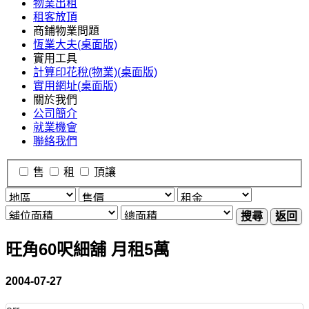
物業出租
租客放頂
商鋪物業問題
恆業大夫(桌面版)
實用工具
計算印花稅(物業)(桌面版)
實用網址(桌面版)
關於我們
公司簡介
就業機會
聯絡我們
售
租
頂讓
搜尋
返回
旺角60呎細舖 月租5萬
2004-07-27