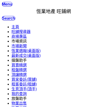
Menu
恆業地產 旺鋪網
Search
主頁
旺舖搜尋器
商場專區
市場資訊
市場新聞
恆業週報(桌面版)
最新成交(桌面版)
搵盤助手
買賣精選
租盤精選
頂讓精選
買家委託(買舖)
租客委託(租舖)
生意頂手(頂手)
我的查詢
放盤助手
物業出售