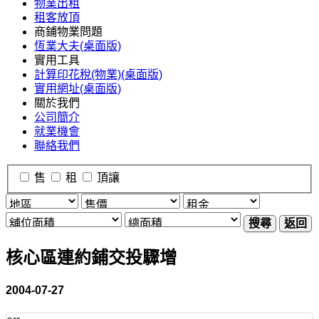
物業出租
租客放頂
商鋪物業問題
恆業大夫(桌面版)
實用工具
計算印花稅(物業)(桌面版)
實用網址(桌面版)
關於我們
公司簡介
就業機會
聯絡我們
售
租
頂讓
搜尋
返回
核心區連約鋪交投驟增
2004-07-27