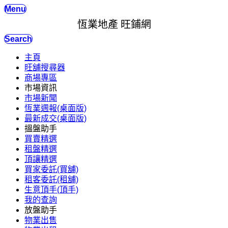
Menu
恆業地產 旺鋪網
Search
主頁
旺舖搜尋器
商場專區
市場資訊
市場新聞
恆業週報(桌面版)
最新成交(桌面版)
搵盤助手
買賣精選
租盤精選
頂讓精選
買家委託(買舖)
租客委託(租舖)
生意頂手(頂手)
我的查詢
放盤助手
物業出售