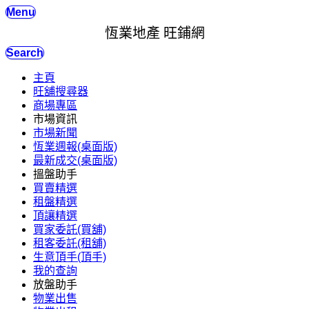
Menu
恆業地產 旺鋪網
Search
主頁
旺舖搜尋器
商場專區
市場資訊
市場新聞
恆業週報(桌面版)
最新成交(桌面版)
搵盤助手
買賣精選
租盤精選
頂讓精選
買家委託(買舖)
租客委託(租舖)
生意頂手(頂手)
我的查詢
放盤助手
物業出售