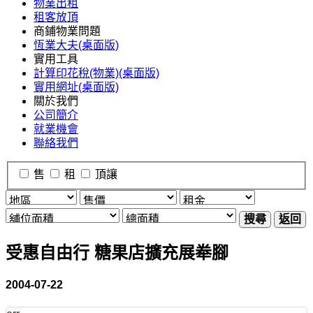
物業出租
租客放頂
商鋪物業問題
恆業大夫(桌面版)
實用工具
計算印花稅(物業)(桌面版)
實用網址(桌面版)
關於我們
公司簡介
就業機會
聯絡我們
售
租
頂讓
搜尋
返回
受惠自由行 糖果店擴充展牶腳
2004-07-22