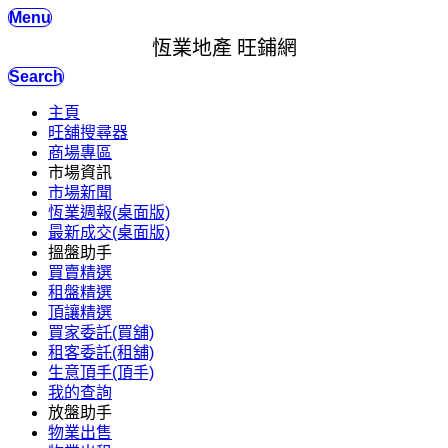
Menu
恆業地產 旺鋪網
Search
主頁
旺舖搜尋器
商場專區
市場資訊
市場新聞
恆業週報(桌面版)
最新成交(桌面版)
搵盤助手
買賣精選
租盤精選
頂讓精選
買家委託(買舖)
租客委託(租舖)
生意頂手(頂手)
我的查詢
放盤助手
物業出售