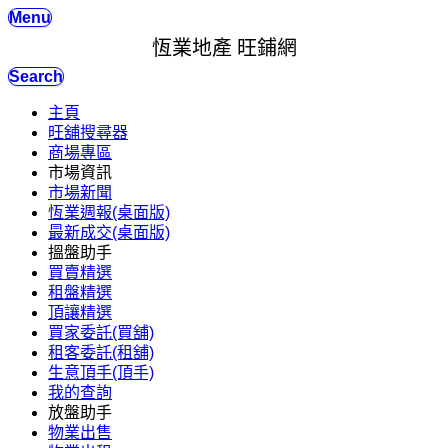
Menu
恆業地產 旺鋪網
Search
主頁
旺舖搜尋器
商場專區
市場資訊
市場新聞
恆業週報(桌面版)
最新成交(桌面版)
搵盤助手
買賣精選
租盤精選
頂讓精選
買家委託(買舖)
租客委託(租舖)
生意頂手(頂手)
我的查詢
放盤助手
物業出售