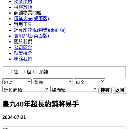
物業出租
租客放頂
商鋪物業問題
恆業大夫(桌面版)
實用工具
計算印花稅(物業)(桌面版)
實用網址(桌面版)
關於我們
公司簡介
就業機會
聯絡我們
售
租
頂讓
搜尋
返回
皇九40年超長約鋪將易手
2004-07-21