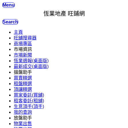
Menu
恆業地產 旺鋪網
Search
主頁
旺舖搜尋器
商場專區
市場資訊
市場新聞
恆業週報(桌面版)
最新成交(桌面版)
搵盤助手
買賣精選
租盤精選
頂讓精選
買家委託(買舖)
租客委託(租舖)
生意頂手(頂手)
我的查詢
放盤助手
物業出售