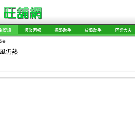
場資訊
恆業週報
搵盤助手
放盤助手
恆業大夫
成交
風仍熱