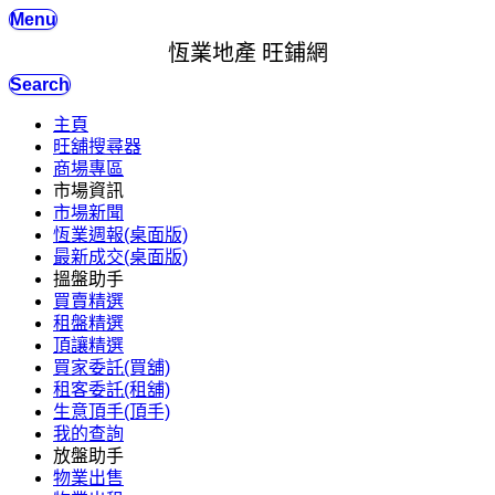
Menu
恆業地產 旺鋪網
Search
主頁
旺舖搜尋器
商場專區
市場資訊
市場新聞
恆業週報(桌面版)
最新成交(桌面版)
搵盤助手
買賣精選
租盤精選
頂讓精選
買家委託(買舖)
租客委託(租舖)
生意頂手(頂手)
我的查詢
放盤助手
物業出售