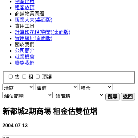
物業出租
租客放頂
商鋪物業問題
恆業大夫(桌面版)
實用工具
計算印花稅(物業)(桌面版)
實用網址(桌面版)
關於我們
公司簡介
就業機會
聯絡我們
售
租
頂讓
搜尋
返回
新都城2期商埸 租金估雙位增
2004-07-13