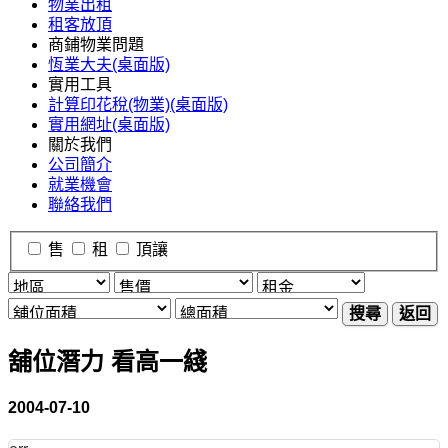
物業出租
租客放頂
商鋪物業問題
恆業大夫(桌面版)
實用工具
計算印花稅(物業)(桌面版)
實用網址(桌面版)
關於我們
公司簡介
就業機會
聯絡我們
售
租
頂讓
搜尋
返回
舖位潛力 看高一綫
2004-07-10