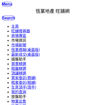
Menu
恆業地產 旺鋪網
Search
主頁
旺舖搜尋器
商場專區
市場資訊
市場新聞
恆業週報(桌面版)
最新成交(桌面版)
搵盤助手
買賣精選
租盤精選
頂讓精選
買家委託(買舖)
租客委託(租舖)
生意頂手(頂手)
我的查詢
放盤助手
物業出售