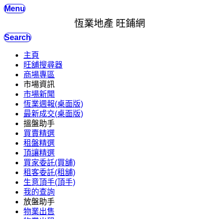
Menu
恆業地產 旺鋪網
Search
主頁
旺舖搜尋器
商場專區
市場資訊
市場新聞
恆業週報(桌面版)
最新成交(桌面版)
搵盤助手
買賣精選
租盤精選
頂讓精選
買家委託(買舖)
租客委託(租舖)
生意頂手(頂手)
我的查詢
放盤助手
物業出售