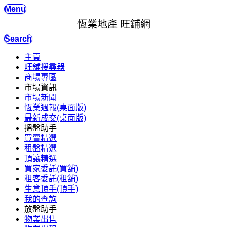
Menu
恆業地產 旺鋪網
Search
主頁
旺舖搜尋器
商場專區
市場資訊
市場新聞
恆業週報(桌面版)
最新成交(桌面版)
搵盤助手
買賣精選
租盤精選
頂讓精選
買家委託(買舖)
租客委託(租舖)
生意頂手(頂手)
我的查詢
放盤助手
物業出售