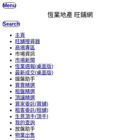
Menu
恆業地產 旺鋪網
Search
主頁
旺舖搜尋器
商場專區
市場資訊
市場新聞
恆業週報(桌面版)
最新成交(桌面版)
搵盤助手
買賣精選
租盤精選
頂讓精選
買家委託(買舖)
租客委託(租舖)
生意頂手(頂手)
我的查詢
放盤助手
物業出售