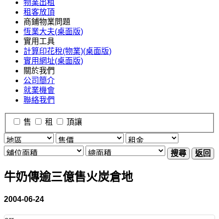
物業出租
租客放頂
商鋪物業問題
恆業大夫(桌面版)
實用工具
計算印花稅(物業)(桌面版)
實用網址(桌面版)
關於我們
公司簡介
就業機會
聯絡我們
售
租
頂讓
搜尋
返回
牛奶傳逾三億售火炭倉地
2004-06-24