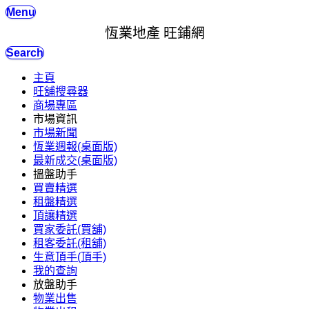
Menu
恆業地產 旺鋪網
Search
主頁
旺舖搜尋器
商場專區
市場資訊
市場新聞
恆業週報(桌面版)
最新成交(桌面版)
搵盤助手
買賣精選
租盤精選
頂讓精選
買家委託(買舖)
租客委託(租舖)
生意頂手(頂手)
我的查詢
放盤助手
物業出售