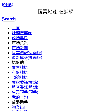
Menu
恆業地產 旺鋪網
Search
主頁
旺舖搜尋器
商場專區
市場資訊
市場新聞
恆業週報(桌面版)
最新成交(桌面版)
搵盤助手
買賣精選
租盤精選
頂讓精選
買家委託(買舖)
租客委託(租舖)
生意頂手(頂手)
我的查詢
放盤助手
物業出售