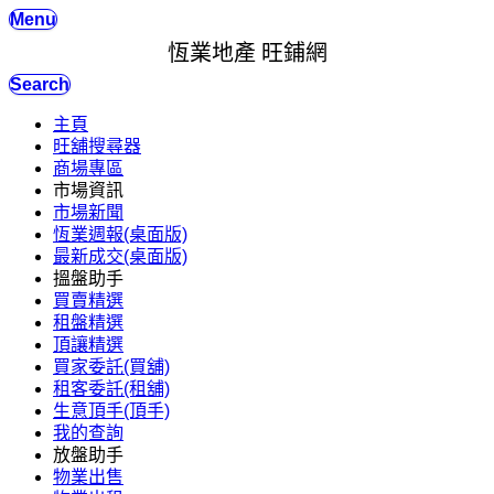
Menu
恆業地產 旺鋪網
Search
主頁
旺舖搜尋器
商場專區
市場資訊
市場新聞
恆業週報(桌面版)
最新成交(桌面版)
搵盤助手
買賣精選
租盤精選
頂讓精選
買家委託(買舖)
租客委託(租舖)
生意頂手(頂手)
我的查詢
放盤助手
物業出售