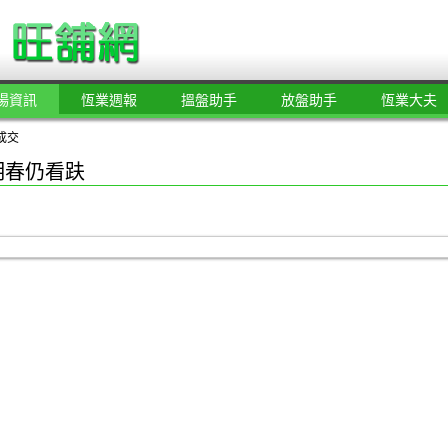
場資訊
恆業週報
搵盤助手
放盤助手
恆業大夫
成交
明春仍看趺