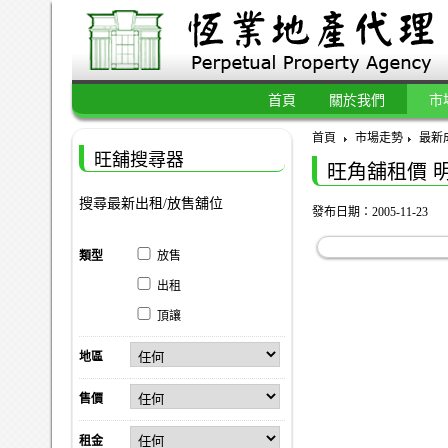
首頁
關於我們
市
首頁
市場走勢
最新
旺舖搜尋器
旺角舖租價 
搜尋最新出租/放售舖位
發布日期：2005-11-23
類型
放售
出租
頂讓
地區
售價
租金