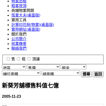
物業出租
租客放頂
商鋪物業問題
恆業大夫(桌面版)
實用工具
計算印花稅(物業)(桌面版)
實用網址(桌面版)
關於我們
公司簡介
就業機會
聯絡我們
售
租
頂讓
搜尋
返回
新葵芳舖標售料值七億
2005-11-23