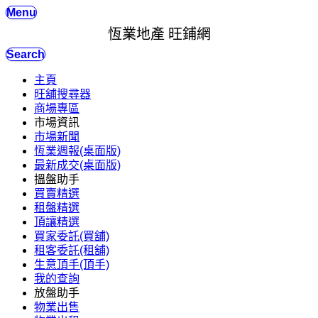
Menu
恆業地產 旺鋪網
Search
主頁
旺舖搜尋器
商場專區
市場資訊
市場新聞
恆業週報(桌面版)
最新成交(桌面版)
搵盤助手
買賣精選
租盤精選
頂讓精選
買家委託(買舖)
租客委託(租舖)
生意頂手(頂手)
我的查詢
放盤助手
物業出售