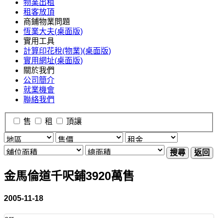
物業出租
租客放頂
商鋪物業問題
恆業大夫(桌面版)
實用工具
計算印花稅(物業)(桌面版)
實用網址(桌面版)
關於我們
公司簡介
就業機會
聯絡我們
售
租
頂讓
搜尋
返回
金馬倫道千呎鋪3920萬售
2005-11-18