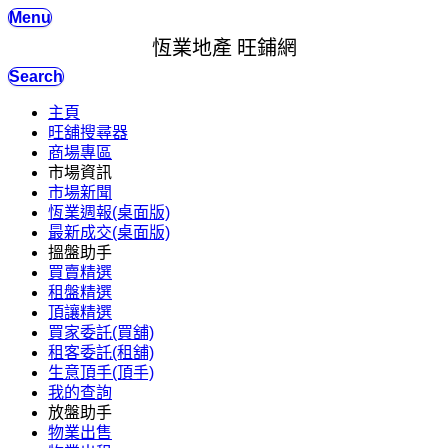
Menu
恆業地產 旺鋪網
Search
主頁
旺舖搜尋器
商場專區
市場資訊
市場新聞
恆業週報(桌面版)
最新成交(桌面版)
搵盤助手
買賣精選
租盤精選
頂讓精選
買家委託(買舖)
租客委託(租舖)
生意頂手(頂手)
我的查詢
放盤助手
物業出售