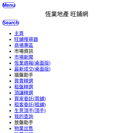
Menu
恆業地產 旺鋪網
Search
主頁
旺舖搜尋器
商場專區
市場資訊
市場新聞
恆業週報(桌面版)
最新成交(桌面版)
搵盤助手
買賣精選
租盤精選
頂讓精選
買家委託(買舖)
租客委託(租舖)
生意頂手(頂手)
我的查詢
放盤助手
物業出售