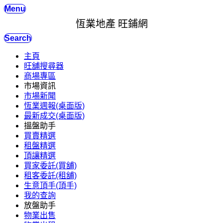
Menu
恆業地產 旺鋪網
Search
主頁
旺舖搜尋器
商場專區
市場資訊
市場新聞
恆業週報(桌面版)
最新成交(桌面版)
搵盤助手
買賣精選
租盤精選
頂讓精選
買家委託(買舖)
租客委託(租舖)
生意頂手(頂手)
我的查詢
放盤助手
物業出售