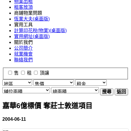
物業出租
租客放頂
商鋪物業問題
恆業大夫(桌面版)
實用工具
計算印花稅(物業)(桌面版)
實用網址(桌面版)
關於我們
公司簡介
就業機會
聯絡我們
售
租
頂讓
搜尋
返回
嘉華6億標價 奪莊士敦道項目
2004-06-11