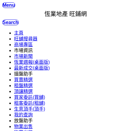
Menu
恆業地產 旺鋪網
Search
主頁
旺舖搜尋器
商場專區
市場資訊
市場新聞
恆業週報(桌面版)
最新成交(桌面版)
搵盤助手
買賣精選
租盤精選
頂讓精選
買家委託(買舖)
租客委託(租舖)
生意頂手(頂手)
我的查詢
放盤助手
物業出售