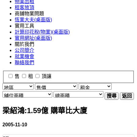
物業出租
租客放頂
商鋪物業問題
恆業大夫(桌面版)
實用工具
計算印花稅(物業)(桌面版)
實用網址(桌面版)
關於我們
公司簡介
就業機會
聯絡我們
售
租
頂讓
搜尋
返回
梁紹鴻:1.59億 購華比大廈
2005-11-10