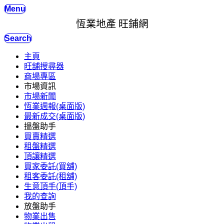
Menu
恆業地產 旺鋪網
Search
主頁
旺舖搜尋器
商場專區
市場資訊
市場新聞
恆業週報(桌面版)
最新成交(桌面版)
搵盤助手
買賣精選
租盤精選
頂讓精選
買家委託(買舖)
租客委託(租舖)
生意頂手(頂手)
我的查詢
放盤助手
物業出售