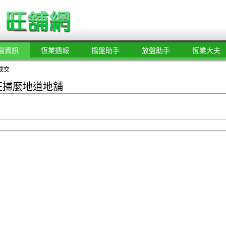
場資訊
恆業週報
搵盤助手
放盤助手
恆業大夫
成交
狂掃麼地道地舖