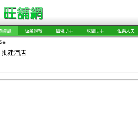
場資訊
恆業週報
搵盤助手
放盤助手
恆業大夫
成交
 批建酒店