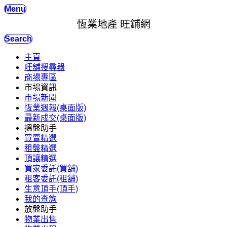
Menu
恆業地產 旺鋪網
Search
主頁
旺舖搜尋器
商場專區
市場資訊
市場新聞
恆業週報(桌面版)
最新成交(桌面版)
搵盤助手
買賣精選
租盤精選
頂讓精選
買家委託(買舖)
租客委託(租舖)
生意頂手(頂手)
我的查詢
放盤助手
物業出售