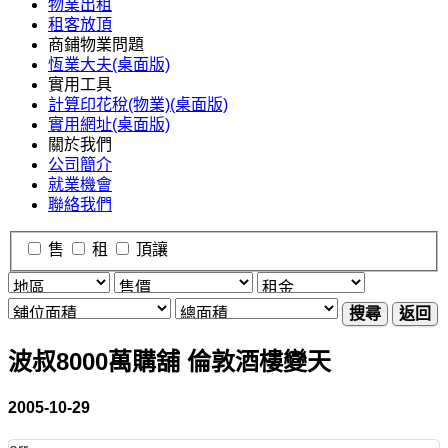
物業出租
租客放頂
商鋪物業問題
恆業大夫(桌面版)
實用工具
計算印花稅(物業)(桌面版)
實用網址(桌面版)
關於我們
公司簡介
就業機會
聯絡我們
售
租
頂讓
搜尋
返回
波叔8000萬購舖 倫敦酒樓變天
2005-10-29