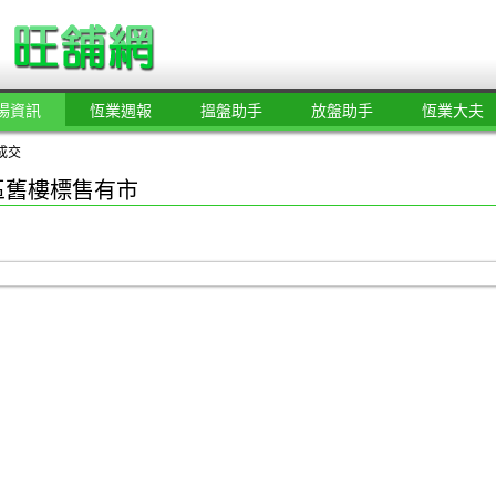
場資訊
恆業週報
搵盤助手
放盤助手
恆業大夫
成交
區舊樓標售有市