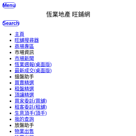
Menu
恆業地產 旺鋪網
Search
主頁
旺舖搜尋器
商場專區
市場資訊
市場新聞
恆業週報(桌面版)
最新成交(桌面版)
搵盤助手
買賣精選
租盤精選
頂讓精選
買家委託(買舖)
租客委託(租舖)
生意頂手(頂手)
我的查詢
放盤助手
物業出售