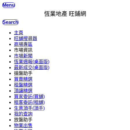
Menu
恆業地產 旺鋪網
Search
主頁
旺舖搜尋器
商場專區
市場資訊
市場新聞
恆業週報(桌面版)
最新成交(桌面版)
搵盤助手
買賣精選
租盤精選
頂讓精選
買家委託(買舖)
租客委託(租舖)
生意頂手(頂手)
我的查詢
放盤助手
物業出售