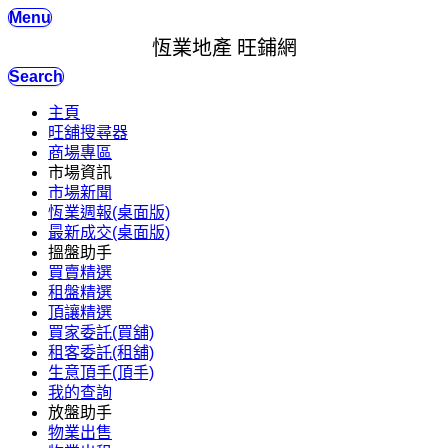
Menu
恆業地產 旺鋪網
Search
主頁
旺舖搜尋器
商場專區
市場資訊
市場新聞
恆業週報(桌面版)
最新成交(桌面版)
搵盤助手
買賣精選
租盤精選
頂讓精選
買家委託(買舖)
租客委託(租舖)
生意頂手(頂手)
我的查詢
放盤助手
物業出售