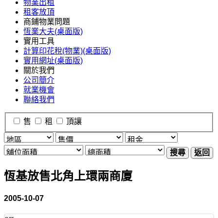
物業出租
租客放頂
商鋪物業問題
恆業大夫(桌面版)
實用工具
計算印花稅(物業)(桌面版)
實用網址(桌面版)
關於我們
公司簡介
就業機會
聯絡我們
售
租
頂讓
搜尋
返回
恆基放售北角上環兩商廈
2005-10-07