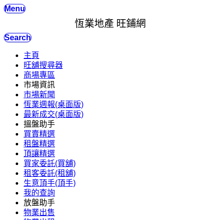
Menu
恆業地產 旺鋪網
Search
主頁
旺舖搜尋器
商場專區
市場資訊
市場新聞
恆業週報(桌面版)
最新成交(桌面版)
搵盤助手
買賣精選
租盤精選
頂讓精選
買家委託(買舖)
租客委託(租舖)
生意頂手(頂手)
我的查詢
放盤助手
物業出售