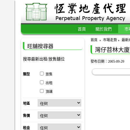
首頁
關於我們
市
首頁
市場走勢
最新
旺舖搜尋器
灣仔苕林大廈
搜尋最新出租/放售舖位
發布日期：2005-09-29
類型
放售
出租
頂讓
地區
售價
租金