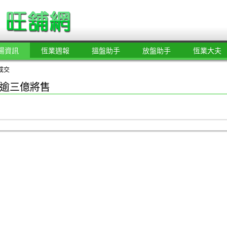
場資訊
恆業週報
搵盤助手
放盤助手
恆業大夫
成交
逾三億將售