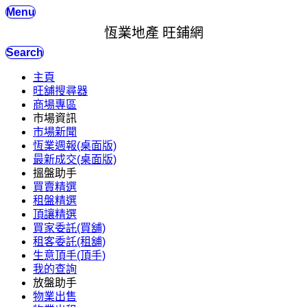
Menu
恆業地產 旺鋪網
Search
主頁
旺舖搜尋器
商場專區
市場資訊
市場新聞
恆業週報(桌面版)
最新成交(桌面版)
搵盤助手
買賣精選
租盤精選
頂讓精選
買家委託(買舖)
租客委託(租舖)
生意頂手(頂手)
我的查詢
放盤助手
物業出售