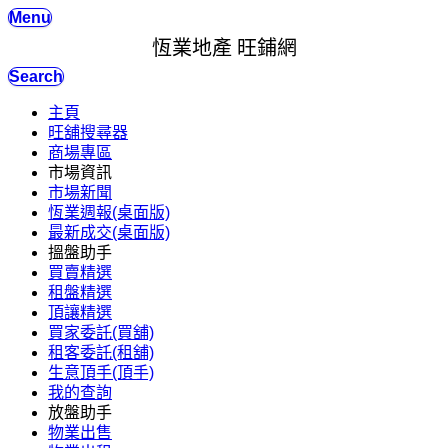
Menu
恆業地產 旺鋪網
Search
主頁
旺舖搜尋器
商場專區
市場資訊
市場新聞
恆業週報(桌面版)
最新成交(桌面版)
搵盤助手
買賣精選
租盤精選
頂讓精選
買家委託(買舖)
租客委託(租舖)
生意頂手(頂手)
我的查詢
放盤助手
物業出售