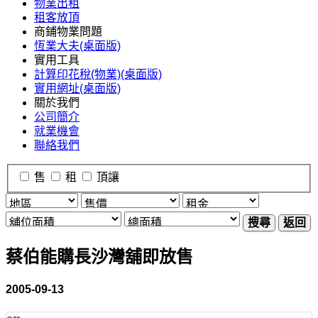
物業出租
租客放頂
商鋪物業問題
恆業大夫(桌面版)
實用工具
計算印花稅(物業)(桌面版)
實用網址(桌面版)
關於我們
公司簡介
就業機會
聯絡我們
售
租
頂讓
搜尋
返回
蔡伯能購長沙灣舖即放售
2005-09-13