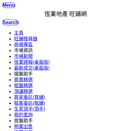
Menu
恆業地產 旺鋪網
Search
主頁
旺舖搜尋器
商場專區
市場資訊
市場新聞
恆業週報(桌面版)
最新成交(桌面版)
搵盤助手
買賣精選
租盤精選
頂讓精選
買家委託(買舖)
租客委託(租舖)
生意頂手(頂手)
我的查詢
放盤助手
物業出售