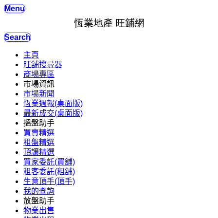
Menu
恆業地產 旺鋪網
Search
主頁
旺舖搜尋器
商場專區
市場資訊
市場新聞
恆業週報(桌面版)
最新成交(桌面版)
搵盤助手
買賣精選
租盤精選
頂讓精選
買家委託(買舖)
租客委託(租舖)
生意頂手(頂手)
我的查詢
放盤助手
物業出售