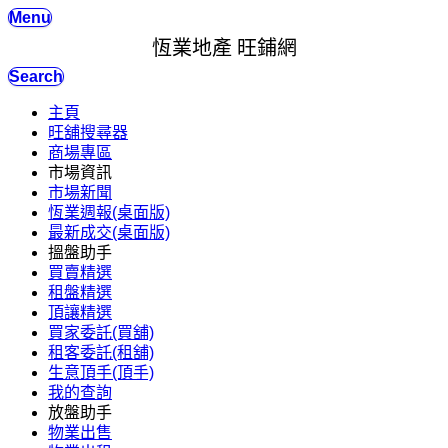
Menu
恆業地產 旺鋪網
Search
主頁
旺舖搜尋器
商場專區
市場資訊
市場新聞
恆業週報(桌面版)
最新成交(桌面版)
搵盤助手
買賣精選
租盤精選
頂讓精選
買家委託(買舖)
租客委託(租舖)
生意頂手(頂手)
我的查詢
放盤助手
物業出售