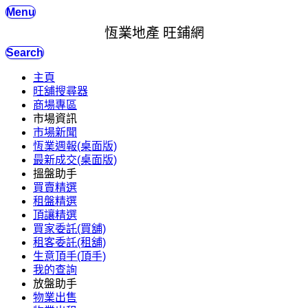
Menu
恆業地產 旺鋪網
Search
主頁
旺舖搜尋器
商場專區
市場資訊
市場新聞
恆業週報(桌面版)
最新成交(桌面版)
搵盤助手
買賣精選
租盤精選
頂讓精選
買家委託(買舖)
租客委託(租舖)
生意頂手(頂手)
我的查詢
放盤助手
物業出售