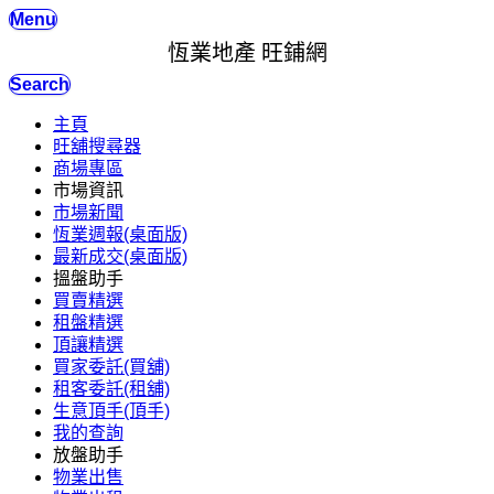
Menu
恆業地產 旺鋪網
Search
主頁
旺舖搜尋器
商場專區
市場資訊
市場新聞
恆業週報(桌面版)
最新成交(桌面版)
搵盤助手
買賣精選
租盤精選
頂讓精選
買家委託(買舖)
租客委託(租舖)
生意頂手(頂手)
我的查詢
放盤助手
物業出售