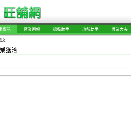
場資訊
恆業週報
搵盤助手
放盤助手
恆業大夫
成交
業獲洽