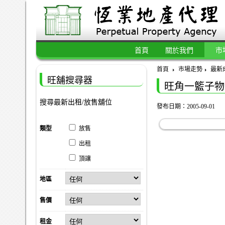
首頁
關於我們
市
首頁
市場走勢
最新
旺舖搜尋器
旺角一籃子物
搜尋最新出租/放售舖位
發布日期：2005-09-01
類型
放售
出租
頂讓
地區
售價
租金