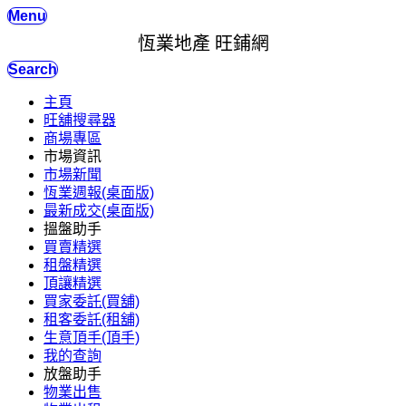
Menu
恆業地產 旺鋪網
Search
主頁
旺舖搜尋器
商場專區
市場資訊
市場新聞
恆業週報(桌面版)
最新成交(桌面版)
搵盤助手
買賣精選
租盤精選
頂讓精選
買家委託(買舖)
租客委託(租舖)
生意頂手(頂手)
我的查詢
放盤助手
物業出售