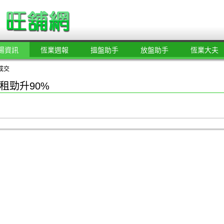
場資訊
恆業週報
搵盤助手
放盤助手
恆業大夫
成交
租勁升90%