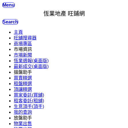
Menu
恆業地產 旺鋪網
Search
主頁
旺舖搜尋器
商場專區
市場資訊
市場新聞
恆業週報(桌面版)
最新成交(桌面版)
搵盤助手
買賣精選
租盤精選
頂讓精選
買家委託(買舖)
租客委託(租舖)
生意頂手(頂手)
我的查詢
放盤助手
物業出售