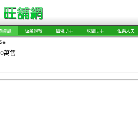
場資訊
恆業週報
搵盤助手
放盤助手
恆業大夫
成交
80萬售