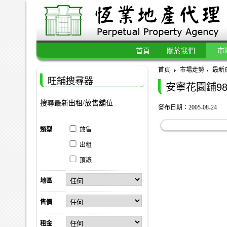
首頁
關於我們
市
首頁
市場走勢
最新
旺舖搜尋器
安寧花園鋪9
搜尋最新出租/放售舖位
發布日期：2005-08-24
類型
放售
出租
頂讓
地區
售價
租金