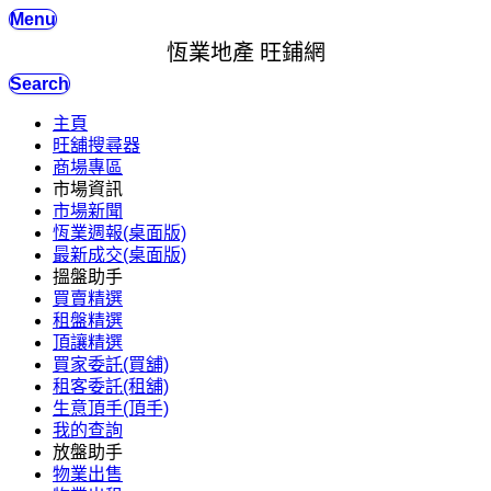
Menu
恆業地產 旺鋪網
Search
主頁
旺舖搜尋器
商場專區
市場資訊
市場新聞
恆業週報(桌面版)
最新成交(桌面版)
搵盤助手
買賣精選
租盤精選
頂讓精選
買家委託(買舖)
租客委託(租舖)
生意頂手(頂手)
我的查詢
放盤助手
物業出售