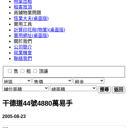
物業出租
租客放頂
商鋪物業問題
恆業大夫(桌面版)
實用工具
計算印花稅(物業)(桌面版)
實用網址(桌面版)
關於我們
公司簡介
就業機會
聯絡我們
售
租
頂讓
搜尋
返回
干德道44號4880萬易手
2005-08-23