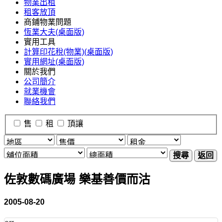
物業出租
租客放頂
商鋪物業問題
恆業大夫(桌面版)
實用工具
計算印花稅(物業)(桌面版)
實用網址(桌面版)
關於我們
公司簡介
就業機會
聯絡我們
售
租
頂讓
搜尋
返回
佐敦數碼廣場 樂基善價而沽
2005-08-20