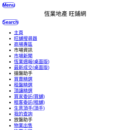
Menu
恆業地產 旺鋪網
Search
主頁
旺舖搜尋器
商場專區
市場資訊
市場新聞
恆業週報(桌面版)
最新成交(桌面版)
搵盤助手
買賣精選
租盤精選
頂讓精選
買家委託(買舖)
租客委託(租舖)
生意頂手(頂手)
我的查詢
放盤助手
物業出售