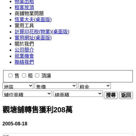
物業出租
租客放頂
商鋪物業問題
恆業大夫(桌面版)
實用工具
計算印花稅(物業)(桌面版)
實用網址(桌面版)
關於我們
公司簡介
就業機會
聯絡我們
售
租
頂讓
搜尋
返回
觀塘舖轉售獲利208萬
2005-08-18