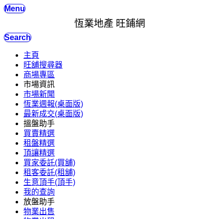
Menu
恆業地產 旺鋪網
Search
主頁
旺舖搜尋器
商場專區
市場資訊
市場新聞
恆業週報(桌面版)
最新成交(桌面版)
搵盤助手
買賣精選
租盤精選
頂讓精選
買家委託(買舖)
租客委託(租舖)
生意頂手(頂手)
我的查詢
放盤助手
物業出售