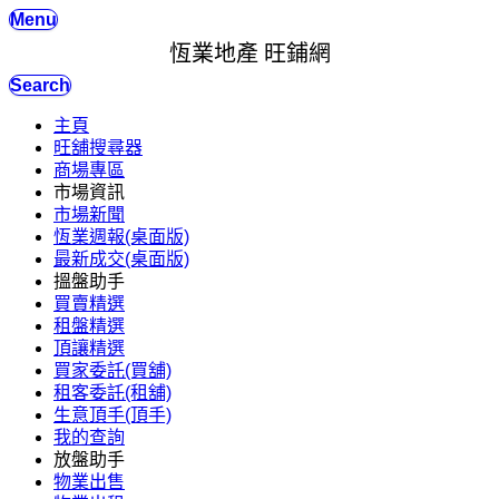
Menu
恆業地產 旺鋪網
Search
主頁
旺舖搜尋器
商場專區
市場資訊
市場新聞
恆業週報(桌面版)
最新成交(桌面版)
搵盤助手
買賣精選
租盤精選
頂讓精選
買家委託(買舖)
租客委託(租舖)
生意頂手(頂手)
我的查詢
放盤助手
物業出售