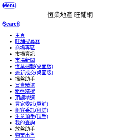
Menu
恆業地產 旺鋪網
Search
主頁
旺舖搜尋器
商場專區
市場資訊
市場新聞
恆業週報(桌面版)
最新成交(桌面版)
搵盤助手
買賣精選
租盤精選
頂讓精選
買家委託(買舖)
租客委託(租舖)
生意頂手(頂手)
我的查詢
放盤助手
物業出售